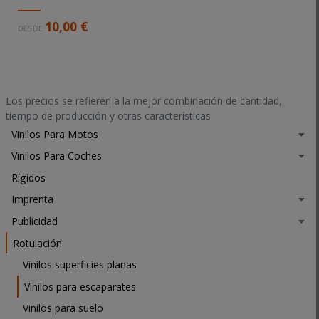
D
10,00 €
DESDE
e
s
c
r
i
Los precios se refieren a la mejor combinación de cantidad,
p
tiempo de producción y otras características
c
Vinilos Para Motos
i
Vinilos Para Coches
ó
n
Rígidos
l
Imprenta
a
r
Publicidad
g
Rotulación
a
Vinilos superficies planas
Vinilos para escaparates
Vinilos para suelo