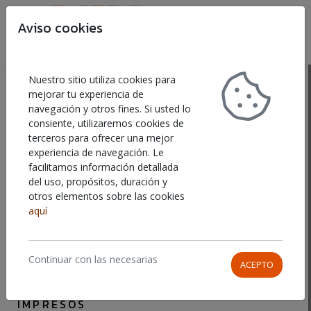
Aviso cookies
Buscar
Car
VINILOS PARA ESCAPARATES
Nuestro sitio utiliza cookies para
mejorar tu experiencia de
navegación y otros fines. Si usted lo
Mostrando
1-1
de
1
elemento.
consiente, utilizaremos cookies de
ORDENAR POR
terceros para ofrecer una mejor
experiencia de navegación. Le
facilitamos información detallada
del uso, propósitos, duración y
otros elementos sobre las cookies
aquí
Continuar con las necesarias
ACEPTO
VINILOS
IMPRESOS