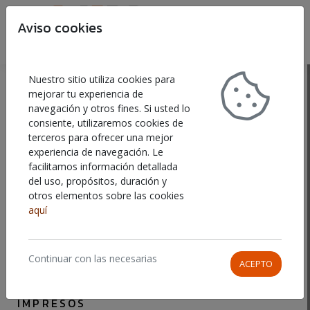
Aviso cookies
Buscar
Car
VINILOS DECORATIVOS
Nuestro sitio utiliza cookies para
mejorar tu experiencia de
navegación y otros fines. Si usted lo
Mostrando
1-1
de
1
elemento.
consiente, utilizaremos cookies de
ORDENAR POR
terceros para ofrecer una mejor
experiencia de navegación. Le
facilitamos información detallada
del uso, propósitos, duración y
otros elementos sobre las cookies
aquí
Continuar con las necesarias
ACEPTO
VINILOS
IMPRESOS