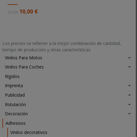
D
10,00 €
DESDE
e
s
c
r
i
Los precios se refieren a la mejor combinación de cantidad,
p
tiempo de producción y otras características
c
Vinilos Para Motos
i
Vinilos Para Coches
ó
n
Rígidos
l
Imprenta
a
r
Publicidad
g
Rotulación
a
Decoración
Adhesivos
Vinilos decorativos