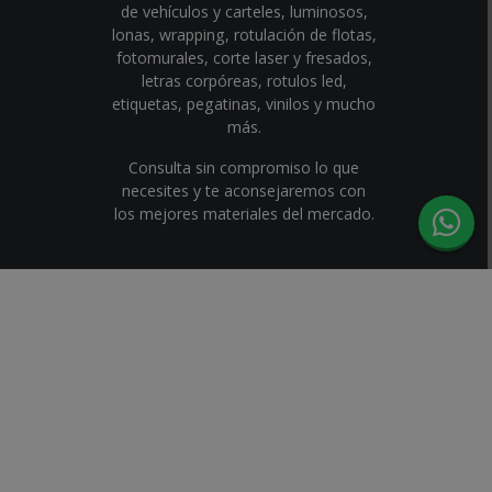
de vehículos y carteles, luminosos,
lonas, wrapping, rotulación de flotas,
fotomurales, corte laser y fresados,
letras corpóreas, rotulos led,
etiquetas, pegatinas, vinilos y mucho
más.
Consulta sin compromiso lo que
necesites y te aconsejaremos con
los mejores materiales del mercado.
© 2026 | MTA Grafic
PROGRAMA KIT DIGITAL COFINANCIADO
POR LOS FONDOS NEXT GENERATION (EU)