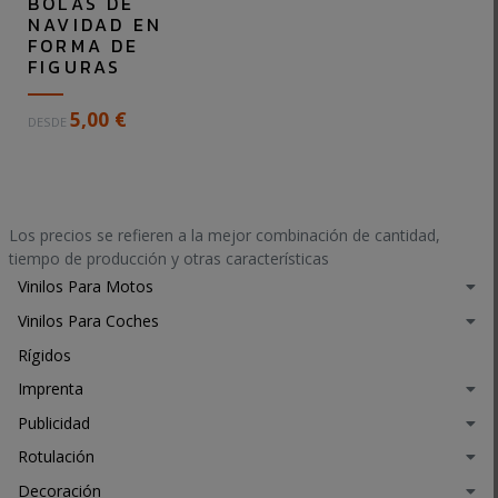
BOLAS DE
d
e
NAVIDAD EN
e
n
FORMA DE
n
m
FIGURAS
f
a
o
d
B
5,00 €
DESDE
r
e
o
m
r
l
a
a
a
d
d
s
e
e
d
Los precios se refieren a la mejor combinación de cantidad,
c
.
e
tiempo de producción y otras características
.
.
N
Vinilos Para Motos
.
.
a
.
Vinilos Para Coches
v
i
Rígidos
d
Imprenta
a
d
Publicidad
e
Rotulación
n
f
Decoración