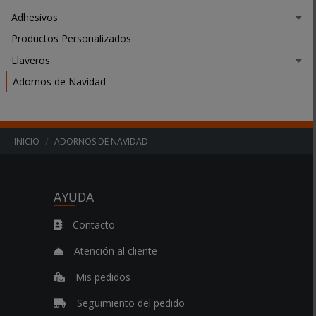
o
Adhesivos
r
m
Productos Personalizados
a
Llaveros
d
Adornos de Navidad
e
f
.
.
.
INICIO
ADORNOS DE NAVIDAD
AYUDA
Contacto
Atención al cliente
Mis pedidos
Seguimiento del pedido