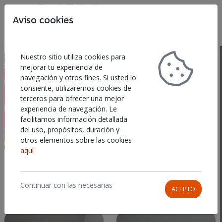
Aviso cookies
Buscar
Car
Nuestro sitio utiliza cookies para
mejorar tu experiencia de
navegación y otros fines. Si usted lo
consiente, utilizaremos cookies de
terceros para ofrecer una mejor
experiencia de navegación. Le
facilitamos información detallada
del uso, propósitos, duración y
otros elementos sobre las cookies
aquí
ADORNOS DE NAVIDAD
Continuar con las necesarias
ACEPTO
Mostrando
1-13
de
13
ORDENAR POR
elementos.