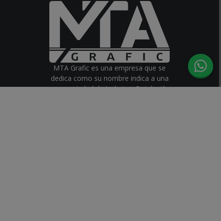
MTA Grafic es una empresa que se
dedica como su nombre indica a una
gran variedad de trabajos. Rotulación
de vehículos y carteles, luminosos,
lonas, wrapping, rotulación de flotas,
fotomurales, corte laser y fresados,
letras corpóreas, rotulos led,
etiquetas, pegatinas, vinilos y mucho
más.
Consulta sin compromiso lo que
necesites y te aconsejaremos con
los mejores materiales del mercado.