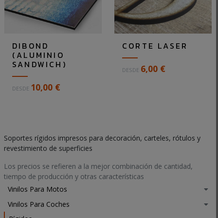
s
i
m
e
i
s
r
DIBOND
CORTE LASER
u
t
(ALUMINIO
n
u
SANDWICH)
6,00 €
m
s
DESDE
a
f
E
10,00 €
DESDE
t
o
l
.
t
p
.
o
a
.
s
n
e
e
Soportes rígidos impresos para decoración, carteles, rótulos y
n
l
revestimiento de superficies
g
D
.
Los precios se refieren a la mejor combinación de cantidad,
I
.
tiempo de producción y otras características
B
.
O
Vinilos Para Motos
N
Vinilos Para Coches
D