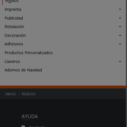
Rígidos
e
Imprenta
s
Publicidad
u
n
Rotulación
c
Decoración
o
m
Adhesivos
.
Productos Personalizados
.
.
Llaveros
Adornos de Navidad
INICIO
RÍGIDOS
AYUDA