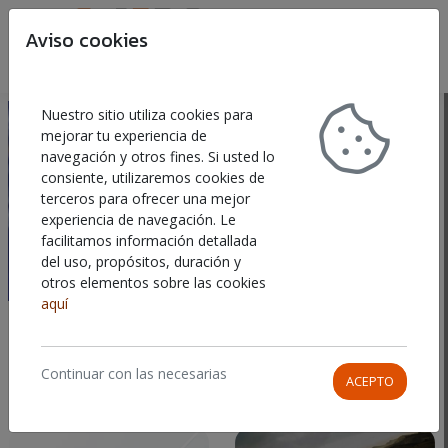
Aviso cookies
Buscar
Car
Nuestro sitio utiliza cookies para
mejorar tu experiencia de
navegación y otros fines. Si usted lo
consiente, utilizaremos cookies de
terceros para ofrecer una mejor
experiencia de navegación. Le
facilitamos información detallada
del uso, propósitos, duración y
otros elementos sobre las cookies
aquí
RÍGIDOS
Continuar con las necesarias
ACEPTO
Mostrando
1-4
de
4
elementos.
ORDENAR POR