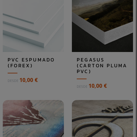
PVC ESPUMADO
PEGASUS
(FOREX)
(CARTON PLUMA
PVC)
P
10,00 €
DESDE
E
10,00 €
u
DESDE
l
e
d
P
e
e
s
g
i
a
m
s
p
u
r